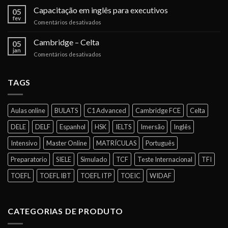
os
Capacitação em inglês para executivos
barreira
05
certificados
para
fev
em
Comentários desativados
dos
expansão
Capacitação
testes
das
em
Cambridge – Celta
de
05
empresas
inglês
jan
idiomas
no
em
Comentários desativados
para
para
Brasil
Cambridge
executivos
negócios
–
Celta
TAGS
Aulas online
BULATS
C1 Advanced
Cambridge FCE
Celta
DELE
DELF
Espanhol
HSK
IELTS
Imersão
Inglês
Intensivo
Master Online
MATRÍCULAS
Português
Preparatorio
SIELE
Simulado
TCF
Teste Internacional
TFI
TOEFL
TOEFL IBT
TOEFL ITP
TOEIC
WIDAF
CATEGORIAS DE PRODUTO