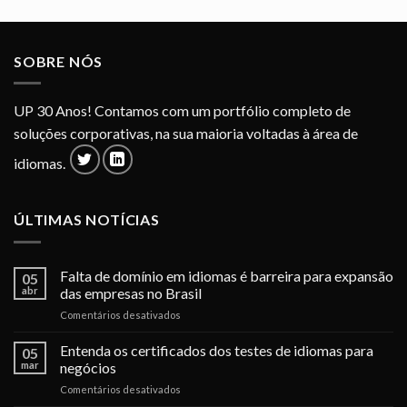
SOBRE NÓS
UP 30 Anos! Contamos com um portfólio completo de
soluções corporativas, na sua maioria voltadas à área de
idiomas.
ÚLTIMAS NOTÍCIAS
Falta de domínio em idiomas é barreira para expansão
05
abr
das empresas no Brasil
em
Comentários desativados
Falta
de
Entenda os certificados dos testes de idiomas para
05
domínio
mar
negócios
em
em
Comentários desativados
idiomas
Entenda
é