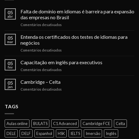
Falta de domínio em idiomas é barreira para expansão
05
abr
das empresas no Brasil
em
Comentários desativados
Falta
de
Entenda os certificados dos testes de idiomas para
05
domínio
mar
negócios
em
em
Comentários desativados
idiomas
Entenda
é
os
Capacitação em inglês para executivos
barreira
05
certificados
para
fev
em
Comentários desativados
dos
expansão
Capacitação
testes
das
em
Cambridge – Celta
de
05
empresas
inglês
jan
idiomas
no
em
Comentários desativados
para
para
Brasil
Cambridge
executivos
negócios
–
Celta
TAGS
Aulas online
BULATS
C1 Advanced
Cambridge FCE
Celta
DELE
DELF
Espanhol
HSK
IELTS
Imersão
Inglês