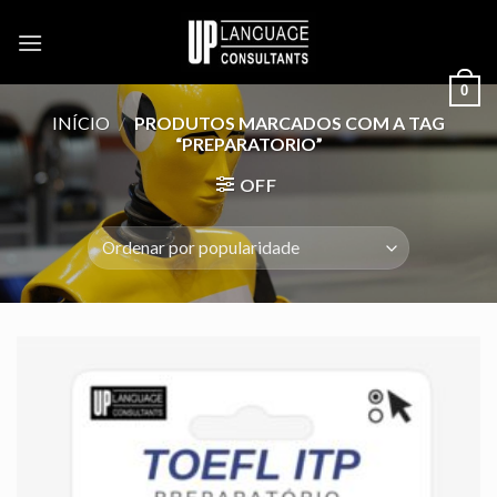
Skip
to
content
0
INÍCIO
/
PRODUTOS MARCADOS COM A TAG
“PREPARATORIO”
OFF