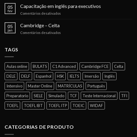
os
Capacitação em inglês para executivos
barreira
05
certificados
para
fev
em
Comentários desativados
dos
expansão
Capacitação
testes
das
em
Cambridge – Celta
de
05
empresas
inglês
jan
idiomas
no
em
Comentários desativados
para
para
Brasil
Cambridge
executivos
negócios
–
Celta
TAGS
Aulas online
BULATS
C1 Advanced
Cambridge FCE
Celta
DELE
DELF
Espanhol
HSK
IELTS
Imersão
Inglês
Intensivo
Master Online
MATRÍCULAS
Português
Preparatorio
SIELE
Simulado
TCF
Teste Internacional
TFI
TOEFL
TOEFL IBT
TOEFL ITP
TOEIC
WIDAF
CATEGORIAS DE PRODUTO