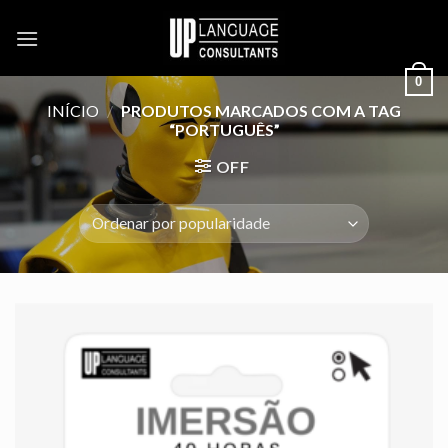
Skip
to
content
0
INÍCIO
/
PRODUTOS MARCADOS COM A TAG
“PORTUGUÊS”
OFF