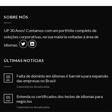
SOBRE NÓS
UP 30 Anos! Contamos com um portfólio completo de
soluções corporativas, na sua maioria voltadas à área de
idiomas.
ÚLTIMAS NOTÍCIAS
Falta de domínio em idiomas é barreira para expansão
05
abr
das empresas no Brasil
em
Comentários desativados
Falta
de
Entenda os certificados dos testes de idiomas para
05
domínio
mar
negócios
em
em
Comentários desativados
idiomas
Entenda
é