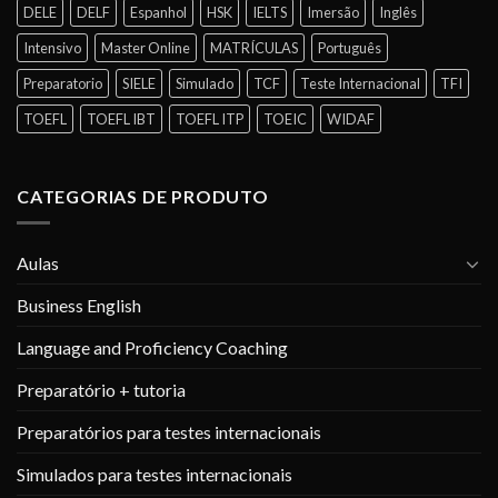
DELE
DELF
Espanhol
HSK
IELTS
Imersão
Inglês
Intensivo
Master Online
MATRÍCULAS
Português
Preparatorio
SIELE
Simulado
TCF
Teste Internacional
TFI
TOEFL
TOEFL IBT
TOEFL ITP
TOEIC
WIDAF
CATEGORIAS DE PRODUTO
Aulas
Business English
Language and Proficiency Coaching
Preparatório + tutoria
Preparatórios para testes internacionais
Simulados para testes internacionais