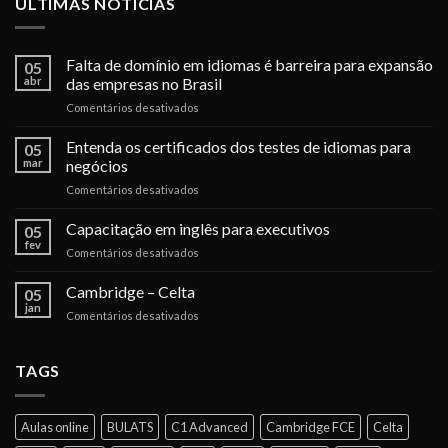
ÚLTIMAS NOTÍCIAS
Falta de domínio em idiomas é barreira para expansão
05
abr
das empresas no Brasil
em
Comentários desativados
Falta
de
Entenda os certificados dos testes de idiomas para
05
domínio
mar
negócios
em
em
Comentários desativados
idiomas
Entenda
é
os
Capacitação em inglês para executivos
barreira
05
certificados
para
fev
em
Comentários desativados
dos
expansão
Capacitação
testes
das
em
Cambridge – Celta
de
05
empresas
inglês
jan
idiomas
no
em
Comentários desativados
para
para
Brasil
Cambridge
executivos
negócios
–
Celta
TAGS
Aulas online
BULATS
C1 Advanced
Cambridge FCE
Celta