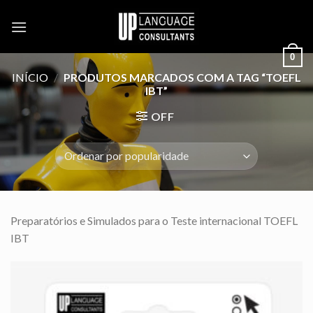
Skip
to
content
0
INÍCIO
/
PRODUTOS MARCADOS COM A TAG “TOEFL
IBT”
OFF
Preparatórios e Simulados para o Teste internacional TOEFL
IBT