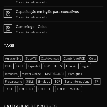
em
Comentários desativados
idiomas
Entenda
é
os
Capacitação em inglês para executivos
barreira
05
certificados
para
fev
em
Comentários desativados
dos
expansão
Capacitação
testes
das
em
Cambridge – Celta
de
05
empresas
inglês
jan
idiomas
no
em
Comentários desativados
para
para
Brasil
Cambridge
executivos
negócios
–
Celta
TAGS
Aulas online
BULATS
C1 Advanced
Cambridge FCE
Celta
DELE
DELF
Espanhol
HSK
IELTS
Imersão
Inglês
Intensivo
Master Online
MATRÍCULAS
Português
Preparatorio
SIELE
Simulado
TCF
Teste Internacional
TFI
TOEFL
TOEFL IBT
TOEFL ITP
TOEIC
WIDAF
CATEGORIAS DE PRODUTO