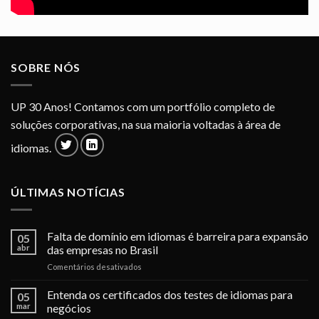
SOBRE NÓS
UP 30 Anos! Contamos com um portfólio completo de
soluções corporativas, na sua maioria voltadas à área de
idiomas.
ÚLTIMAS NOTÍCIAS
Falta de domínio em idiomas é barreira para expansão
05
abr
das empresas no Brasil
em
Comentários desativados
Falta
de
Entenda os certificados dos testes de idiomas para
05
domínio
mar
negócios
em