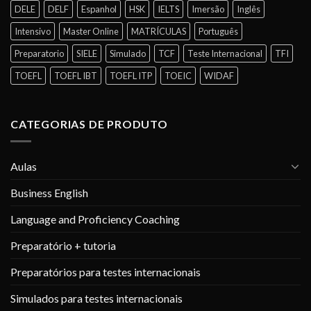
DELE
DELF
Espanhol
HSK
IELTS
Imersão
Inglês
Intensivo
Master Online
MATRÍCULAS
Português
Preparatorio
SIELE
Simulado
TCF
Teste Internacional
TFI
TOEFL
TOEFL IBT
TOEFL ITP
TOEIC
WIDAF
CATEGORIAS DE PRODUTO
Aulas
Business English
Language and Proficiency Coaching
Preparatório + tutoria
Preparatórios para testes internacionais
Simulados para testes internacionais