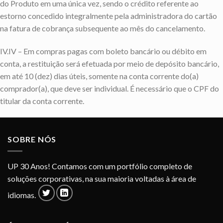
do Produto em uma única vez, sendo o crédito referente ao
estorno concedido integralmente pela administradora do cartão
na fatura de cobrança subsequente ao mês do cancelamento.
IV.IV – Em compras pagas com boleto bancário ou débito em
conta, a restituição será efetuada por meio de depósito bancário,
em até 10 (dez) dias úteis, somente na conta corrente do(a)
comprador(a), que deve ser individual. É necessário que o CPF do
titular da conta corrente.
SOBRE NÓS
UP 30 Anos! Contamos com um portfólio completo de
soluções corporativas, na sua maioria voltadas à área de
idiomas.