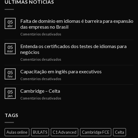
ÚLTIMAS NOTÍCIAS
Falta de domínio em idiomas é barreira para expansão
05
abr
das empresas no Brasil
em
Comentários desativados
Falta
de
Entenda os certificados dos testes de idiomas para
05
domínio
mar
negócios
em
em
Comentários desativados
idiomas
Entenda
é
os
Capacitação em inglês para executivos
barreira
05
certificados
para
fev
em
Comentários desativados
dos
expansão
Capacitação
testes
das
em
Cambridge – Celta
de
05
empresas
inglês
jan
idiomas
no
em
Comentários desativados
para
para
Brasil
Cambridge
executivos
negócios
–
Celta
TAGS
Aulas online
BULATS
C1 Advanced
Cambridge FCE
Celta