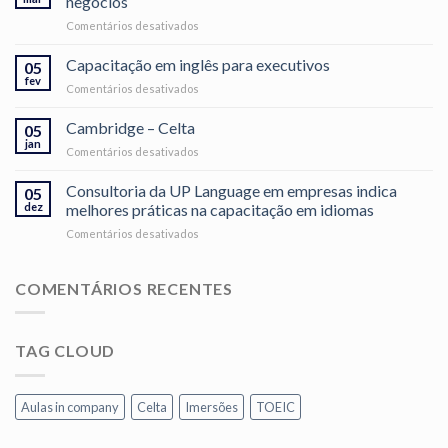
negócios
em
em
Comentários desativados
idiomas
Entenda
é
os
Capacitação em inglês para executivos
barreira
05
certificados
para
fev
em
Comentários desativados
dos
expansão
Capacitação
testes
das
em
Cambridge – Celta
de
05
empresas
inglês
jan
idiomas
no
em
Comentários desativados
para
para
Brasil
Cambridge
executivos
negócios
–
Consultoria da UP Language em empresas indica
05
Celta
dez
melhores práticas na capacitação em idiomas
em
Comentários desativados
Consultoria
da
UP
COMENTÁRIOS RECENTES
Language
em
empresas
TAG CLOUD
indica
melhores
práticas
na
Aulas in company
Celta
Imersões
TOEIC
capacitação
em