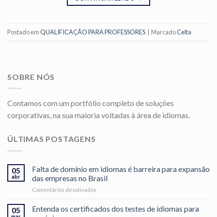
Postado em
QUALIFICAÇÃO PARA PROFESSORES
|
Marcado
Celta
SOBRE NÓS
Contamos com um portfólio completo de soluções
corporativas, na sua maioria voltadas à área de idiomas.
ÚLTIMAS POSTAGENS
Falta de domínio em idiomas é barreira para expansão
05
abr
das empresas no Brasil
em
Comentários desativados
Falta
de
Entenda os certificados dos testes de idiomas para
05
domínio
mar