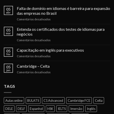
Falta de domínio em idiomas é barreira para expansão
05
abr
das empresas no Brasil
em
Comentários desativados
Falta
de
Entenda os certificados dos testes de idiomas para
05
domínio
mar
negócios
em
em
Comentários desativados
idiomas
Entenda
é
os
Capacitação em inglês para executivos
barreira
05
certificados
para
fev
em
Comentários desativados
dos
expansão
Capacitação
testes
das
em
Cambridge – Celta
de
05
empresas
inglês
jan
idiomas
no
em
Comentários desativados
para
para
Brasil
Cambridge
executivos
negócios
–
Celta
TAGS
Aulas online
BULATS
C1 Advanced
Cambridge FCE
Celta
DELE
DELF
Espanhol
HSK
IELTS
Imersão
Inglês